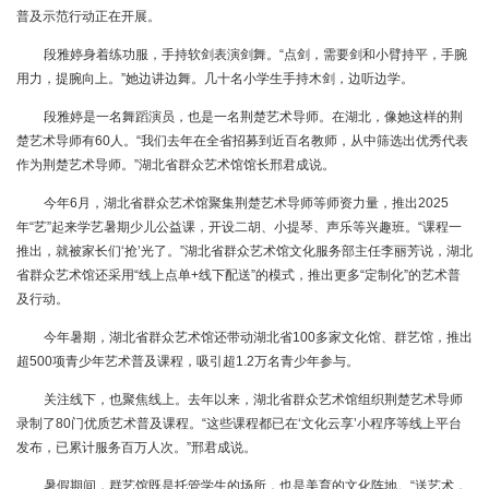
普及示范行动正在开展。
段雅婷身着练功服，手持软剑表演剑舞。“点剑，需要剑和小臂持平，手腕
用力，提腕向上。”她边讲边舞。几十名小学生手持木剑，边听边学。
段雅婷是一名舞蹈演员，也是一名荆楚艺术导师。在湖北，像她这样的荆
楚艺术导师有60人。“我们去年在全省招募到近百名教师，从中筛选出优秀代表
作为荆楚艺术导师。”湖北省群众艺术馆馆长邢君成说。
今年6月，湖北省群众艺术馆聚集荆楚艺术导师等师资力量，推出2025
年“艺”起来学艺暑期少儿公益课，开设二胡、小提琴、声乐等兴趣班。“课程一
推出，就被家长们‘抢’光了。”湖北省群众艺术馆文化服务部主任李丽芳说，湖北
省群众艺术馆还采用“线上点单+线下配送”的模式，推出更多“定制化”的艺术普
及行动。
今年暑期，湖北省群众艺术馆还带动湖北省100多家文化馆、群艺馆，推出
超500项青少年艺术普及课程，吸引超1.2万名青少年参与。
关注线下，也聚焦线上。去年以来，湖北省群众艺术馆组织荆楚艺术导师
录制了80门优质艺术普及课程。“这些课程都已在‘文化云享’小程序等线上平台
发布，已累计服务百万人次。”邢君成说。
暑假期间，群艺馆既是托管学生的场所，也是美育的文化阵地。“送艺术，