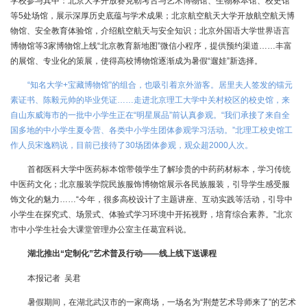
学校参与其中：北京大学开放赛克勒考古与艺术博物馆、生物标本馆、校史馆
等5处场馆，展示深厚历史底蕴与学术成果；北京航空航天大学开放航空航天博
物馆、安全教育体验馆，介绍航空航天与安全知识；北京外国语大学世界语言
博物馆等3家博物馆上线“北京教育新地图”微信小程序，提供预约渠道……丰富
的展馆、专业化的策展，使得高校博物馆逐渐成为暑假“遛娃”新选择。
“知名大学+宝藏博物馆”的组合，也吸引着京外游客。居里夫人签发的镭元
素证书、陈毅元帅的毕业凭证……走进北京理工大学中关村校区的校史馆，来
自山东威海市的一批中小学生正在“明星展品”前认真参观。“我们承接了来自全
国多地的中小学生夏令营、各类中小学生团体参观学习活动。”北理工校史馆工
作人员宋逸鸥说，目前已接待了30场团体参观，观众超2000人次。
首都医科大学中医药标本馆带领学生了解珍贵的中药药材标本，学习传统
中医药文化；北京服装学院民族服饰博物馆展示各民族服装，引导学生感受服
饰文化的魅力……“今年，很多高校设计了主题讲座、互动实践等活动，引导中
小学生在探究式、场景式、体验式学习环境中开拓视野，培育综合素养。”北京
市中小学生社会大课堂管理办公室主任葛宜科说。
湖北推出“定制化”艺术普及行动——线上线下送课程
本报记者 吴君
暑假期间，在湖北武汉市的一家商场，一场名为“荆楚艺术导师来了”的艺术